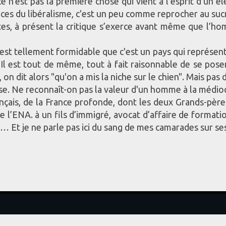
 n'est pas la première chose qui vient à l'esprit d'un éle
nces du libéralisme, c'est un peu comme reprocher au sucr
ctes, à présent la critique s’exerce avant même que l’
est tellement formidable que c'est un pays qui représen
. Il est tout de même, tout à fait raisonnable de se p
 on dit alors "qu'on a mis la niche sur le chien". Mais pas
se. Ne reconnaît-on pas la valeur d'un homme à la médioc
rançais, de la France profonde, dont les deux Grands-pèr
e l’ENA. à un fils d’immigré, avocat d’affaire de formati
s… Et je ne parle pas ici du sang de mes camarades sur s