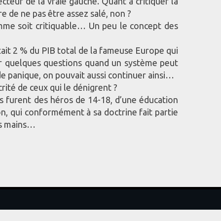
cteur de la vraie gauche. Quant à critiquer la
e de ne pas être assez salé, non ?
homme soit critiquable… Un peu le concept des
tait 2 % du PIB total de la fameuse Europe qui
oser quelques questions quand un système peut
 de panique, on pouvait aussi continuer ainsi…
rité de ceux qui le dénigrent ?
es furent des héros de 14-18, d’une éducation
on, qui conformément à sa doctrine fait partie
es mains…