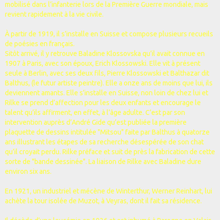
mobilisé dans l’infanterie lors de la Première Guerre mondiale, mais
revient rapidement à la vie civile.
À partir de 1919, il s’installe en Suisse et compose plusieurs recueils
de poésies en français.
Sitôt arrivé, il y retrouve Baladine Klossovska qu’il avait connue en
1907 à Paris, avec son époux, Erich Klossowski. Elle vit à présent
seule à Berlin, avec ses deux fils, Pierre Klossowski et Balthazar dit
Balthus, (le futur artiste peintre). Elle a onze ans de moins que lui, ils
deviennent amants. Elle s’installe en Suisse, non loin de chez lui et
Rilke se prend d’affection pour les deux enfants et encourage le
talent qu’ils affirment, en effet, à l’âge adulte. C’est par son
intervention auprès d’André Gide qu’est publiée la première
plaquette de dessins intitulée "Mitsou" faite par Balthus à quatorze
ans illustrant les étapes de sa recherche désespérée de son chat
qu’il croyait perdu. Rilke préface et suit de près la fabrication de cette
sorte de "bande dessinée". La liaison de Rilke avec Baladine dure
environ six ans.
En 1921, un industriel et mécène de Winterthur, Werner Reinhart, lui
achète la tour isolée de Muzot, à Veyras, dont il fait sa résidence.