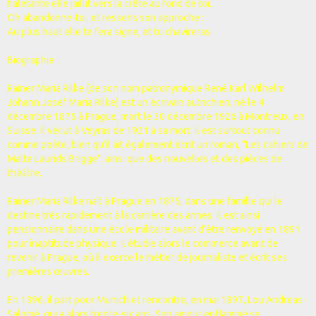
haletante elle jaillit vers la crête au fond de toi.
Oh abandonne-toi, et ressens son approche :
Au plus haut elle te fera signe, et tu chavireras.
Biographie :
Rainer Maria Rilke (de son nom patronymique René Karl Wilhelm
Johann Josef Maria Rilke) est un écrivain autrichien, né le 4
décembre 1875 à Prague, mort le 30 décembre 1926 à Montreux, en
Suisse. Il vécut à Veyras de 1921 à sa mort. Il est surtout connu
comme poète, bien qu’il ait également écrit un roman, "Les cahiers de
Malte Laurids Brigge", ainsi que des nouvelles et des pièces de
théâtre.
Rainer Maria Rilke naît à Prague en 1875, dans une famille qui le
destine très rapidement à la carrière des armes. Il est ainsi
pensionnaire dans une école militaire avant d’être renvoyé en 1891
pour inaptitude physique. Il étudie alors le commerce avant de
revenir à Prague, où il exerce le métier de journaliste et écrit ses
premières œuvres.
En 1896, il part pour Munich et rencontre, en mai 1897, Lou Andreas-
Salomé, qui a alors trente-six ans. Son amour enflammé se