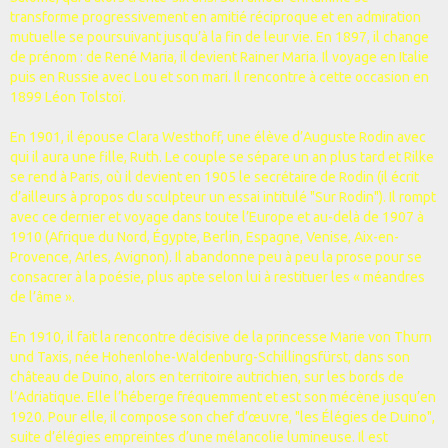
transforme progressivement en amitié réciproque et en admiration
mutuelle se poursuivant jusqu’à la fin de leur vie. En 1897, il change
de prénom : de René Maria, il devient Rainer Maria. Il voyage en Italie
puis en Russie avec Lou et son mari. Il rencontre à cette occasion en
1899 Léon Tolstoï.
En 1901, il épouse Clara Westhoff, une élève d’Auguste Rodin avec
qui il aura une fille, Ruth. Le couple se sépare un an plus tard et Rilke
se rend à Paris, où il devient en 1905 le secrétaire de Rodin (il écrit
d’ailleurs à propos du sculpteur un essai intitulé "Sur Rodin"). Il rompt
avec ce dernier et voyage dans toute l’Europe et au-delà de 1907 à
1910 (Afrique du Nord, Égypte, Berlin, Espagne, Venise, Aix-en-
Provence, Arles, Avignon). Il abandonne peu à peu la prose pour se
consacrer à la poésie, plus apte selon lui à restituer les « méandres
de l’âme ».
En 1910, il fait la rencontre décisive de la princesse Marie von Thurn
und Taxis, née Hohenlohe-Waldenburg-Schillingsfürst, dans son
château de Duino, alors en territoire autrichien, sur les bords de
l’Adriatique. Elle l’héberge fréquemment et est son mécène jusqu’en
1920. Pour elle, il compose son chef d’œuvre, "les Élégies de Duino",
suite d’élégies empreintes d’une mélancolie lumineuse. Il est