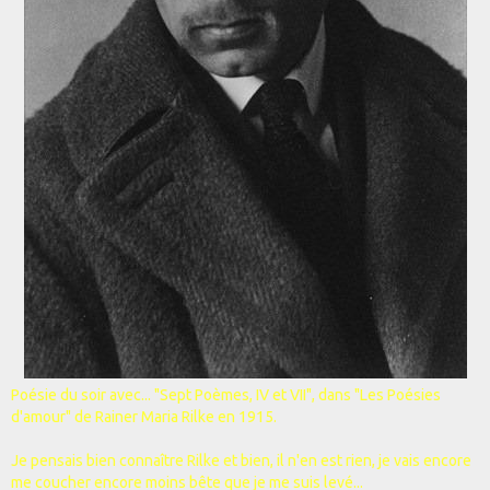
Poésie du soir avec... "Sept Poèmes, IV et VII", dans "Les Poésies
d'amour" de Rainer Maria Rilke en 1915.
Je pensais bien connaître Rilke et bien, il n'en est rien, je vais encore
me coucher encore moins bête que je me suis levé...