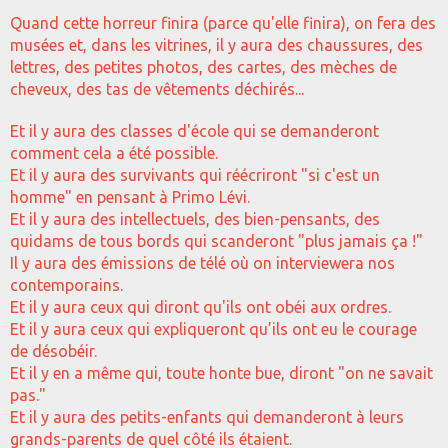
Quand cette horreur finira (parce qu'elle finira), on fera des
musées et, dans les vitrines, il y aura des chaussures, des
lettres, des petites photos, des cartes, des mèches de
cheveux, des tas de vêtements déchirés...
Et il y aura des classes d'école qui se demanderont
comment cela a été possible.
Et il y aura des survivants qui réécriront "si c'est un
homme" en pensant à Primo Lévi.
Et il y aura des intellectuels, des bien-pensants, des
quidams de tous bords qui scanderont "plus jamais ça !"
Il y aura des émissions de télé où on interviewera nos
contemporains.
Et il y aura ceux qui diront qu'ils ont obéi aux ordres.
Et il y aura ceux qui expliqueront qu’ils ont eu le courage
de désobéir.
Et il y en a même qui, toute honte bue, diront "on ne savait
pas."
Et il y aura des petits-enfants qui demanderont à leurs
grands-parents de quel côté ils étaient.