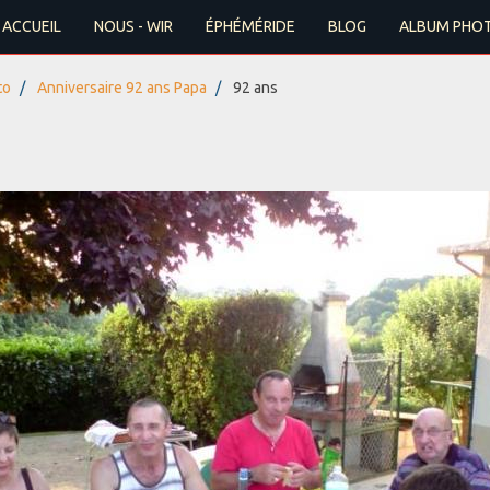
ACCUEIL
NOUS - WIR
ÉPHÉMÉRIDE
BLOG
ALBUM PHO
to
Anniversaire 92 ans Papa
92 ans