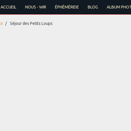
ACCUEIL
NOUS - WIR
ÉPHÉMÉRIDE
BLOG
ALBUM PHO
to
Séjour des Petits Loups