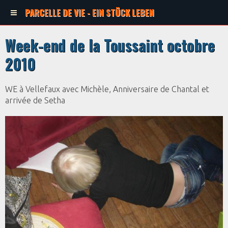
PARCELLE DE VIE - EIN STÜCK LEBEN
Week-end de la Toussaint octobre
2010
WE à Vellefaux avec Michèle, Anniversaire de Chantal et
arrivée de Setha