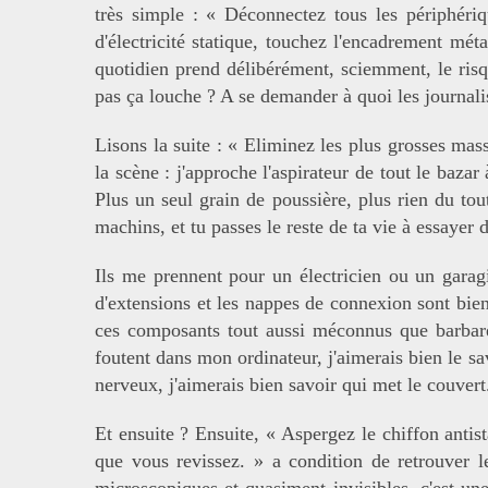
très simple : « Déconnectez tous les périphériqu
d'électricité statique, touchez l'encadrement mét
quotidien prend délibérément, sciemment, le risq
pas ça louche ? A se demander à quoi les journalis
Lisons la suite : « Eliminez les plus grosses mass
la scène : j'approche l'aspirateur de tout le bazar
Plus un seul grain de poussière, plus rien du tout.
machins, et tu passes le reste de ta vie à essayer 
Ils me prennent pour un électricien ou un garagi
d'extensions et les nappes de connexion sont bi
ces composants tout aussi méconnus que barbares
foutent dans mon ordinateur, j'aimerais bien le s
nerveux, j'aimerais bien savoir qui met le couvert
Et ensuite ? Ensuite, « Aspergez le chiffon antista
que vous revissez. » a condition de retrouver l