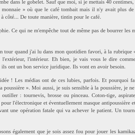
mbe dans le gobelet. Sauf que moi, si je mettais 40 centimes,
r monnaie » où que le café tombait mais il n'y avait plus de
à côté... De toute manière, tintin pour le café.
osophie. Ce qui ne m'empêche tout de même pas de bourrer les 
n tour quand j'ai lu dans mon quotidien favori, à la rubrique 
l'extérieur, l'intérieur. Eh bien, je vais vous le dire comme
 ils ont un bon service juridique. Ils vont en avoir besoin.
e idée ! Les médias ont de ces lubies, parfois. Et pourquoi fau
a poussière ». Moi aussi, je suis sensible à la poussière, je 
s outiller : tournevis, brosse ou pinceau. Coton-tige, aspir
our l'électronique et éventuellement masque antipoussière et ga
avant une opération fatale qui va achever le patient. Un to
posons également que je sois assez fou pour jouer les kamika