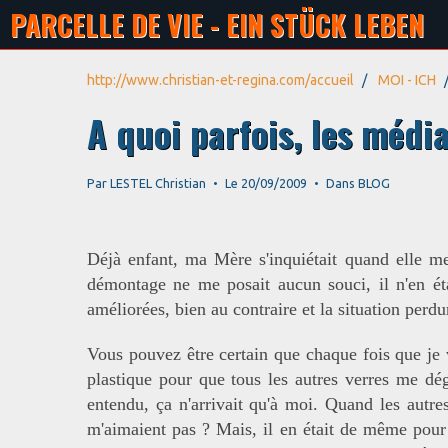
PARCELLE DE VIE - EIN STÜCK LEBEN
http://www.christian-et-regina.com/accueil
MOI - ICH
A quoi parfois, les médi
Par
LESTEL Christian
Le 20/09/2009
Dans
BLOG
Déjà enfant, ma Mère s'inquiétait quand elle me
démontage ne me posait aucun souci, il n'en éta
améliorées, bien au contraire et la situation per
Vous pouvez être certain que chaque fois que je v
plastique pour que tous les autres verres me dégr
entendu, ça n'arrivait qu'à moi. Quand les autre
m'aimaient pas ? Mais, il en était de même pour l