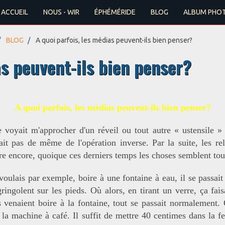
ACCUEIL
NOUS - WIR
ÉPHÉMÉRIDE
BLOG
ALBUM PHO
BLOG
A quoi parfois, les médias peuvent-ils bien penser?
as peuvent-ils bien penser?
A quoi parfois, les médias peuvent-ils bien penser?
 voyait m'approcher d'un réveil ou tout autre « ustensile » 
it pas de même de l'opération inverse. Par la suite, les re
dure encore, quoique ces derniers temps les choses semblent t
oulais par exemple, boire à une fontaine à eau, il se passait q
ingolent sur les pieds. Où alors, en tirant un verre, ça fai
s venaient boire à la fontaine, tout se passait normalement.
a machine à café. Il suffit de mettre 40 centimes dans la fe