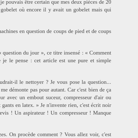
 je pouvais être certain que mes deux pièces de 20
 gobelet où encore il y avait un gobelet mais qui
machines en question de coups de pied et de coups
« question du jour », ce titre insensé : « Comment
 je le pense : cet article est une pure et simple
drait-il le nettoyer ? Je vous pose la question...
ne me démonte pas pour autant. Car c'est bien de ça
ateur avec un embout suceur, compresseur d'air ou
nts en latex. » Je n'invente rien, c'est écrit noir
urnevis ! Un aspirateur ! Un compresseur ! Manque
zes. On procède comment ? Vous allez voir, c'est